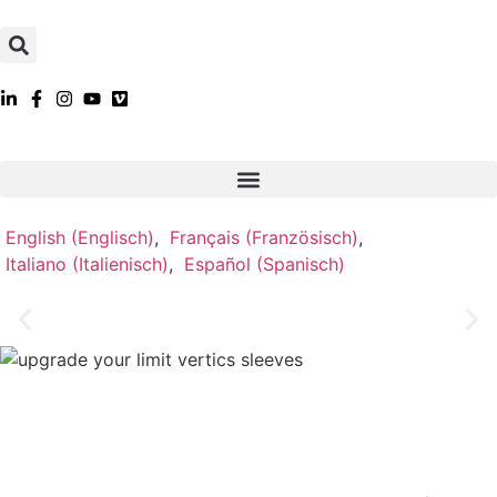
English
(
Englisch
)
Français
(
Französisch
)
Italiano
(
Italienisch
)
Español
(
Spanisch
)
VERTICS.Sleeves
VERTICS hat die Wirkungsweise der Unterarm
Muskelkompression im Klettersport eingehend untersucht
und aus den Erkenntnissen VERTICS.Sleeves
Kompressionsstulpen für die Unterarme entwickelt.