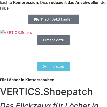
leichte
Kompression
. Dies
reduziert das Anschwellen
der
Füße.
€ 11,90 | Jetzt kaufen!
mehr dazu
mehr dazu
Für Löcher in Kletterschuhen
VERTICS.Shoepatch
Das Flickzeug für Löcher in