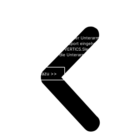
VERTICS.Sleeves
VERTICS hat die Wirkungsweise der Unterarm
Muskelkompression im Klettersport eingehend untersucht
und aus den Erkenntnissen VERTICS.Sleeves
Kompressionsstulpen für die Unterarme entwickelt.
alle Infos dazu >>