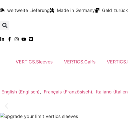
weltweite Lieferung
Made in Germany
Geld zurück
VERTICS.Sleeves
VERTICS.Calfs
VERTICS.
English
(
Englisch
)
Français
(
Französisch
)
Italiano
(
Italie
VERTICS.Sleeves