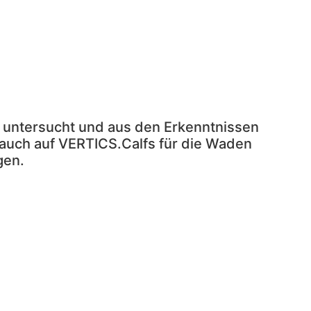
 und aus den Erkenntnissen VERTICS.Sleeves
 untersucht und aus den Erkenntnissen
uch auf VERTICS.Calfs für die Waden
gen.