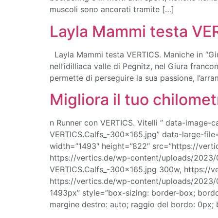
muscoli sono ancorati tramite […]
Layla Mammi testa VER
Layla Mammi testa VERTICS. Maniche in “Giu
nell’idilliaca valle di Pegnitz, nel Giura f
permette di perseguire la sua passione, l’arra
Migliora il tuo chilome
n Runner con VERTICS. Vitelli ” data-image-
VERTICS.Calfs_-300×165.jpg” data-large-file
width=”1493″ height=”822″ src=”https://vert
https://vertics.de/wp-content/uploads/2023/
VERTICS.Calfs_-300×165.jpg 300w, https://v
https://vertics.de/wp-content/uploads/2023
1493px” style=”box-sizing: border-box; bordo:
margine destro: auto; raggio del bordo: 0px; 