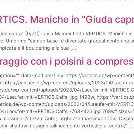
TICS. Maniche in “Giuda capr
da capra” (9/7C) Layla Mammi testa VERTICS. Maniche in 
rancone. Un primo “campo base” è diventato gradualmente una
mpicata e il bouldering e la sua […]
traggio con i polsini a compres
caption=”” data-medium-file=”https://vertics.de/wp-conten
=”https://vertics.de/wp-content/uploads/2023/04/Laeufer
ics.de/wp-content/uploads/2023/04/Laeufer-mit-VERTICS.Cal
04/Laeufer-mit-VERTICS.Calfs_.jpg 1493w, https://vertics
ertics.de/wp-content/uploads/2023/04/Laeufer-mit-VERTI
/04/Laeufer-mit-VERTICS.Calfs_-768×423.jpg 768w” sizes=
 nessuno; Altezza: Auto; larghezza massima: 100%; Display: 
box-shadow: nessuno; allineamento verticale: al centro;” […