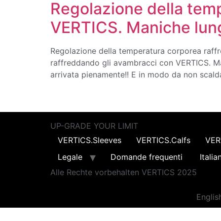
Regolazione della tem
VERTICS. Maniche lun
Regolazione della temperatura corporea raff
raffreddando gli avambracci con VERTICS. Ma
arrivata pienamente!! E in modo da non scald
UP-GRADE YOUR LIMIT
VERTICS.Sleeves
VERTICS.Calfs
VER
Legale
Domande frequenti
Italia
Alle Rechte vorbehalten VERTICS 2025
Englis