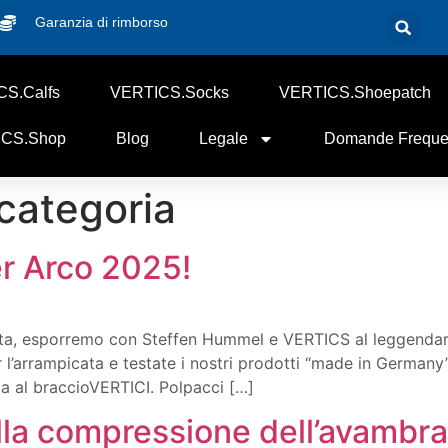
Garanzia di rimborso
S.Calfs
VERTICS.Socks
VERTICS.Shoepatch
CS.Shop
Blog
Legale
Domande Freque
categoria
r Arco 2025!
volta, esporremo con Steffen Hummel e VERTICS al leggenda
 l’arrampicata e testate i nostri prodotti “made in Germany”,
a al braccioVERTICI. Polpacci […]
ella compressione dell’avambr