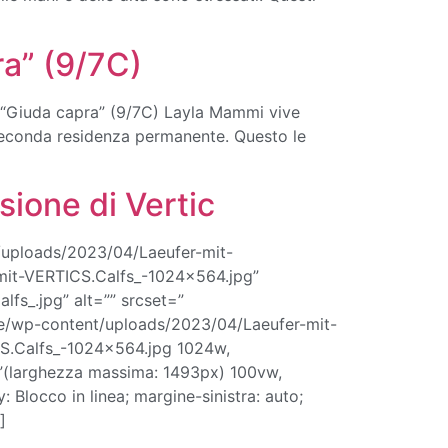
a” (9/7C)
“Giuda capra” (9/7C) Layla Mammi vive
 seconda residenza permanente. Questo le
sione di Vertic
t/uploads/2023/04/Laeufer-mit-
-mit-VERTICS.Calfs_-1024×564.jpg”
fs_.jpg” alt=”” srcset=”
.de/wp-content/uploads/2023/04/Laeufer-mit-
CS.Calfs_-1024×564.jpg 1024w,
”(larghezza massima: 1493px) 100vw,
Blocco in linea; margine-sinistra: auto;
]