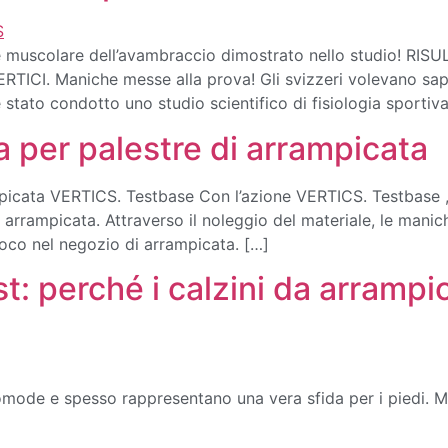
e muscolare dell’avambraccio dimostrato nello studio! RIS
CI. Maniche messe alla prova! Gli svizzeri volevano sape
ato condotto uno studio scientifico di fisiologia sportiva
 per palestre di arrampicata
picata VERTICS. Testbase Con l’azione VERTICS. Testbase , c
i arrampicata. Attraverso il noleggio del materiale, le mani
 loco nel negozio di arrampicata. […]
st: perché i calzini da arrampi
omode e spesso rappresentano una vera sfida per i piedi. 