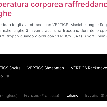
peratura corporea raffreddand
ghe
reddando gli avambracci con VERTICS. Maniche lunghe Reg
niche lunghe Gli avambracci si raffreddano durante lo spo
arti troppo quando giochi con VERTICS. Se fai sport, inum
TICS.Socks
VERTICS.Shoepatch
VERTICS.Rockmove
no
h
(
Inglese
)
Français
(
Francese
)
Italiano
Español
(
Sp