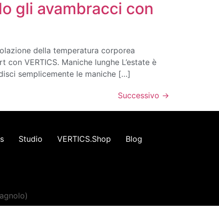
o gli avambracci con
olazione della temperatura corporea
rt con VERTICS. Maniche lunghe L’estate è
idisci semplicemente le maniche […]
Successivo
→
s
Studio
VERTICS.Shop
Blog
agnolo
)