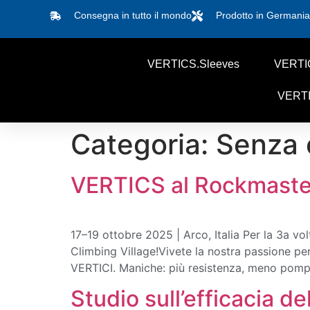
Consegna in tutto il mondo
Prodotto in Germania
VERTICS.Sleeves
VERTIC
VERTI
Categoria:
Senza 
VERTICS al Rockmaste
17–19 ottobre 2025 | Arco, Italia Per la 3a 
Climbing Village!Vivete la nostra passione per
VERTICI. Maniche: più resistenza, meno pomp
Studio sull’efficacia d