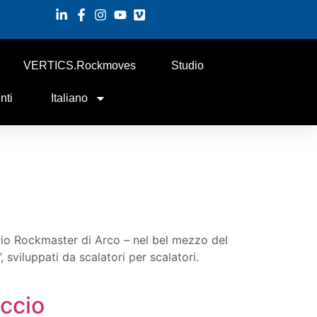
VERTICS.Rockmoves
Studio
nti
Italiano
rio Rockmaster di Arco – nel bel mezzo del
 sviluppati da scalatori per scalatori.
accio