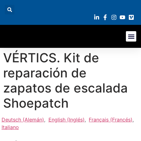
VÉRTICS. Kit de
reparación de
zapatos de escalada
Shoepatch
Deutsch
(
Alemán
)
English
(
Inglés
)
Français
(
Francés
)
Italiano