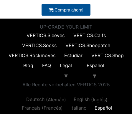
¡Compra ahora!
UP-GRADE YOUR LIMIT
VERTICS.Sleeves
VERTICS.Calfs
VERTICS.Socks
VERTICS.Shoepatch
VERTICS.Rockmoves
Estudiar
VERTICS.Shop
Blog
FAQ
Legal
Español
Alle Rechte vorbehalten VERTICS 2025
Deutsch
(
Alemán
)
English
(
Inglés
)
Français
(
Francés
)
Italiano
Español