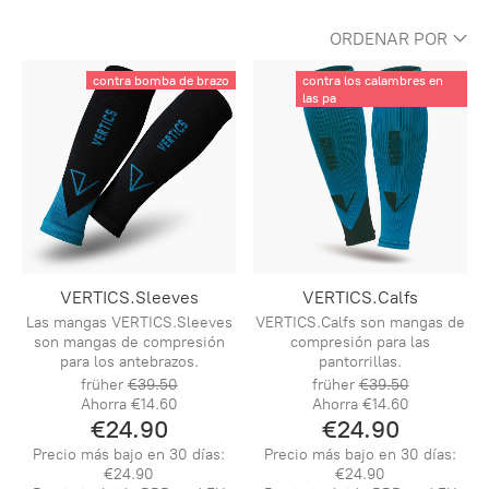
ORDENAR POR
contra bomba de brazo
contra los calambres en
las pa
VERTICS.Sleeves
VERTICS.Calfs
Las mangas VERTICS.Sleeves
VERTICS.Calfs son mangas de
son mangas de compresión
compresión para las
para los antebrazos.
pantorrillas.
früher
€39.50
früher
€39.50
Ahorra
€14.60
Ahorra
€14.60
€24.90
€24.90
Precio más bajo en 30 días:
Precio más bajo en 30 días:
€24.90
€24.90