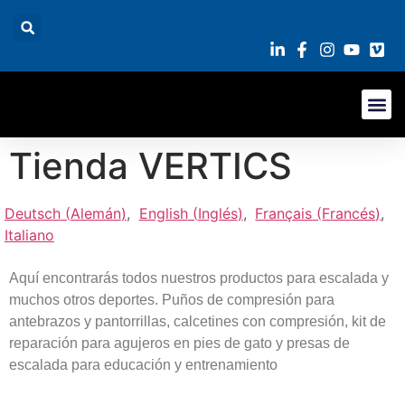
Tienda VERTICS
Deutsch
(
Alemán
)
English
(
Inglés
)
Français
(
Francés
)
Italiano
Aquí encontrarás todos nuestros productos para escalada y
muchos otros deportes. Puños de compresión para
antebrazos y pantorrillas, calcetines con compresión, kit de
reparación para agujeros en pies de gato y presas de
escalada para educación y entrenamiento