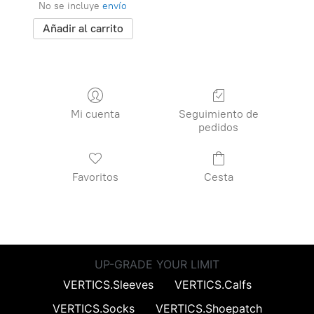
No se incluye
envío
Añadir al carrito
Mi cuenta
Seguimiento de
pedidos
Favoritos
Cesta
UP-GRADE YOUR LIMIT
VERTICS.Sleeves
VERTICS.Calfs
VERTICS.Socks
VERTICS.Shoepatch