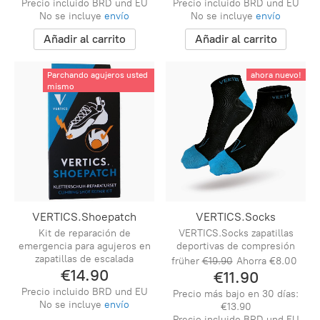
Precio incluido BRD und EU
Precio incluido BRD und EU
No se incluye
envío
No se incluye
envío
Añadir al carrito
Añadir al carrito
Parchando agujeros usted
ahora nuevo!
mismo
VERTICS.Shoepatch
VERTICS.Socks
Kit de reparación de
VERTICS.Socks zapatillas
emergencia para agujeros en
deportivas de compresión
zapatillas de escalada
früher
€19.90
Ahorra
€8.00
€14.90
€11.90
Precio incluido BRD und EU
Precio más bajo en 30 días:
No se incluye
envío
€13.90
Precio incluido BRD und EU