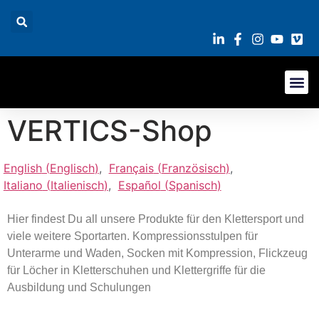
VERTICS-Shop
English
(
Englisch
)
Français
(
Französisch
)
Italiano
(
Italienisch
)
Español
(
Spanisch
)
Hier findest Du all unsere Produkte für den Klettersport und
viele weitere Sportarten. Kompressionsstulpen für
Unterarme und Waden, Socken mit Kompression, Flickzeug
für Löcher in Kletterschuhen und Klettergriffe für die
Ausbildung und Schulungen