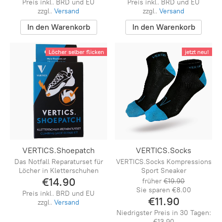
Preis inkl. BRD und EU
Preis inkl. BRD und EU
zzgl.
Versand
zzgl.
Versand
In den Warenkorb
In den Warenkorb
Löcher selber flicken
jetzt neu!
VERTICS.Shoepatch
VERTICS.Socks
Das Notfall Reparaturset für
VERTICS.Socks Kompressions
Löcher in Kletterschuhen
Sport Sneaker
€14.90
früher
€19.90
Sie sparen
€8.00
Preis inkl. BRD und EU
€11.90
zzgl.
Versand
Niedrigster Preis in 30 Tagen:
€13.90