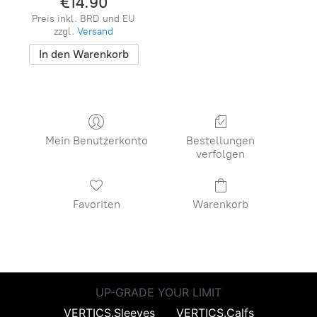
€14.90
Preis inkl. BRD und EU
zzgl.
Versand
In den Warenkorb
Mein Benutzerkonto
Bestellungen
verfolgen
Favoriten
Warenkorb
UP-GRADE YOUR LIMIT
VERTICS.Sleeves
VERTICS.Calfs