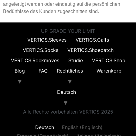
angefertigt werden oder eindeutig auf die persönlichen
Bedürfnisse des Kunden zugeschnitten sind.
UP-GRADE YOUR LIMIT
VERTICS.Sleeves
VERTICS.Calfs
VERTICS.Socks
VERTICS.Shoepatch
VERTICS.Rockmoves
Studie
VERTICS.Shop
Blog
FAQ
Rechtliches
Warenkorb
Deutsch
Alle Rechte vorbehalten VERTICS 2025
Deutsch
English
(
Englisch
)
Français
(
Französisch
)
Italiano
(
Italienisch
)