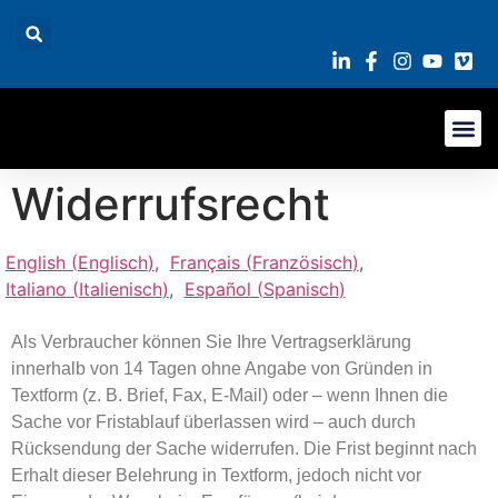
Widerrufsrecht
English
(
Englisch
)
Français
(
Französisch
)
Italiano
(
Italienisch
)
Español
(
Spanisch
)
Als Verbraucher können Sie Ihre Vertragserklärung
innerhalb von 14 Tagen ohne Angabe von Gründen in
Textform (z. B. Brief, Fax, E-Mail) oder – wenn Ihnen die
Sache vor Fristablauf überlassen wird – auch durch
Rücksendung der Sache widerrufen. Die Frist beginnt nach
Erhalt dieser Belehrung in Textform, jedoch nicht vor