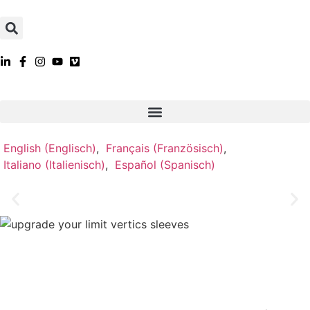
English
(
Englisch
)
Français
(
Französisch
)
Italiano
(
Italienisch
)
Español
(
Spanisch
)
VERTICS.Sleeves
VERTICS hat die Wirkungsweise der Unterarm
Muskelkompression im Klettersport eingehend untersucht
und aus den Erkenntnissen VERTICS.Sleeves
Kompressionsstulpen für die Unterarme entwickelt.