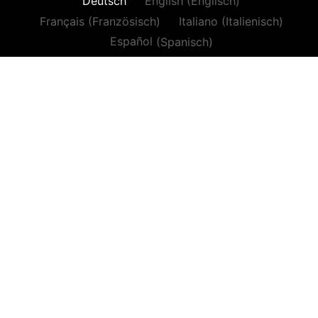
Deutsch
English
(
Englisch
)
Français
(
Französisch
)
Italiano
(
Italienisch
)
Español
(
Spanisch
)