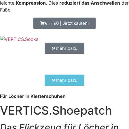
leichte
Kompression
. Dies
reduziert das Anschwellen
der
Füße.
€ 11,90 | Jetzt kaufen!
mehr dazu
mehr dazu
Für Löcher in Kletterschuhen
VERTICS.Shoepatch
Das Flickzeug für Löcher in