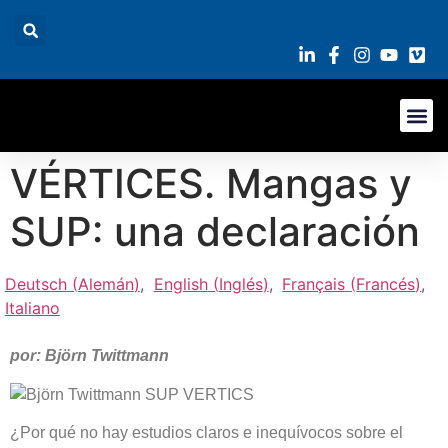
VÉRTICES. Mangas y
SUP: una declaración
Deutsch
(
Alemán
)
English
(
Inglés
)
Français
(
Francés
)
Italiano
por: Björn Twittmann
¿Por qué no hay estudios claros e inequívocos sobre el