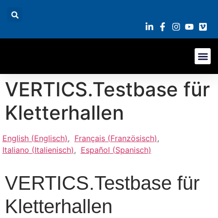
VERTICS.Testbase für
Kletterhallen
English
(
Englisch
)
Français
(
Französisch
)
Italiano
(
Italienisch
)
Español
(
Spanisch
)
VERTICS.Testbase für
Kletterhallen