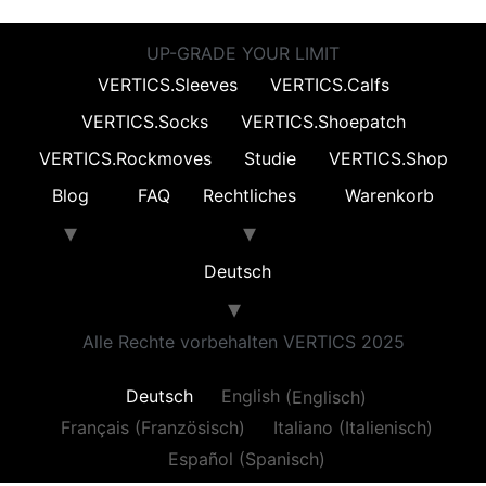
UP-GRADE YOUR LIMIT
VERTICS.Sleeves
VERTICS.Calfs
VERTICS.Socks
VERTICS.Shoepatch
VERTICS.Rockmoves
Studie
VERTICS.Shop
Blog
FAQ
Rechtliches
Warenkorb
Deutsch
Alle Rechte vorbehalten VERTICS 2025
Deutsch
English
(
Englisch
)
Français
(
Französisch
)
Italiano
(
Italienisch
)
Español
(
Spanisch
)