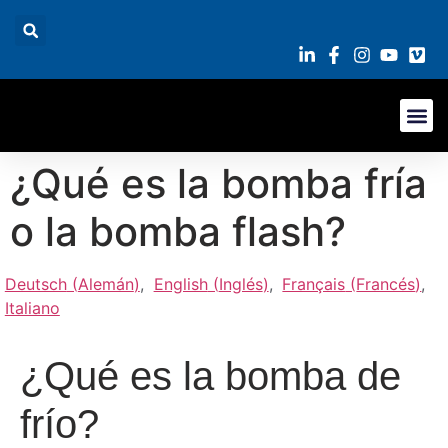
¿Qué es la bomba fría
o la bomba flash?
Deutsch
(
Alemán
)
English
(
Inglés
)
Français
(
Francés
)
Italiano
¿Qué es la bomba de
frío?