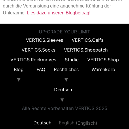
durch die Verdunstung eine angenehme Kühlung der
Unterarme.
Lies dazu unseren Blogbeitrag!
UP-GRADE YOUR LIMIT
VERTICS.Sleeves
VERTICS.Calfs
VERTICS.Socks
VERTICS.Shoepatch
VERTICS.Rockmoves
Studie
VERTICS.Shop
Blog
FAQ
Rechtliches
Warenkorb
Deutsch
Alle Rechte vorbehalten VERTICS 2025
Deutsch
English
(
Englisch
)