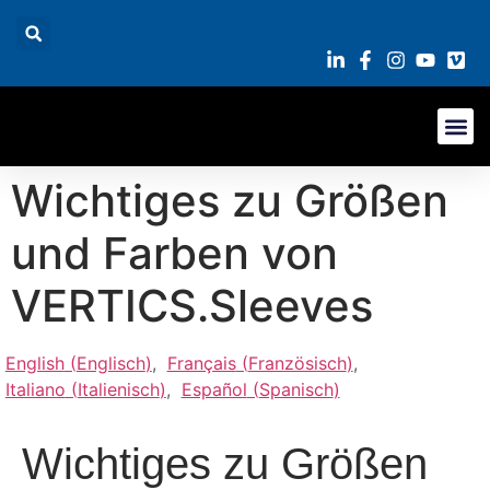
Wichtiges zu Größen
und Farben von
VERTICS.Sleeves
English
(
Englisch
)
Français
(
Französisch
)
Italiano
(
Italienisch
)
Español
(
Spanisch
)
Wichtiges zu Größen